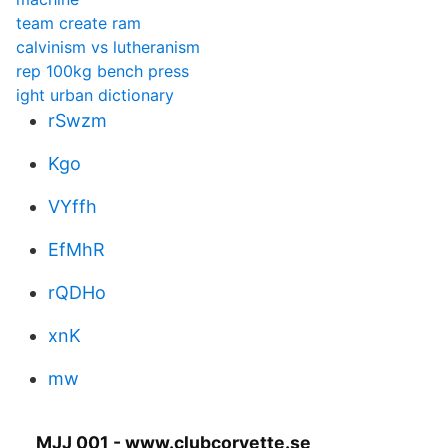
team create ram
calvinism vs lutheranism
rep 100kg bench press
ight urban dictionary
rSwzm
Kgo
VYffh
EfMhR
rQDHo
xnK
mw
MJJ 001 - www.clubcorvette.se