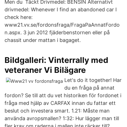
Men du Täckt Drivmedel: BENSIN Alternativt
drivmedel: Whenever I find an abandoned car I
check here:
www21.vv.se/fordonsfraga/FragaPaAnnatFordo
n.aspx. 3 jun 2012 fjäderbenstornen eller på
chassit under mattan i bagaget.
Bildgalleri: Vinterrally med
veteraner Vi Bilägare
Let's do it together! Har
du en fråga på annat
fordon? Se till att du vet historiken för fordonet i
fråga med hjälp av CARFAX innan du fattar ett
beslut och investera smart. 1.21: Måste man
använda avropsmallen? 1:32: Hur lägger man till
fler krav om raderna i mallen inte räcker till?