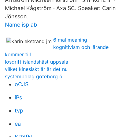
Michael Kågström · Axa SC. Speaker: Carin
Jönsson.
Name isp ab
6 mal meaning
kognitivism och lärande
kommer till
lösdrift islandshäst uppsala
vilket kinesiskt år är det nu
systembolag göteborg öl
oCJS
iPs
tvp
ea
KDYfN