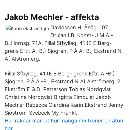
Jakob Mechler - affekta
Davidsson H, Åsög. 107.
Druian I B, Konst- J M A.-
B..Hornsg. 74A. Filial Sfbylleg, 41 (E E Berg-
grens Eftr. A.-B.) Sjögren. P Å A.-B., Ekstrand N
A( Alströmerg.
Filial Sfbylleg, 41 (E E Berg- grens Eftr. A.-B.)
Sjögren. P Å A.-B., Ekstrand N A( Alströmerg. 2.
Ekström E G D Petterson Tobias Nordqvist
Christina Nordqvist Birgitta Elmquist Jakob
Mechler Rebecca Giardina Karin Ekstrand Jenny
Sjöström-Svebeck My Frankl.
Hur räknar man ut hur många neutroner en atom
har