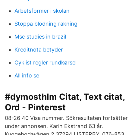
Arbetsformer i skolan
Stoppa blödning rakning
Msc studies in brazil
Kreditnota betyder
Cyklist regler rundkørsel
All info se
#dymosthlm Citat, Text citat,
Ord - Pinterest
08-26 40 Visa nummer. Sökresultaten fortsätter
under annonsen. Karin Ekstrand 63 år.
Kuggebodavägen 2 37294 LISTERBY. 076-853