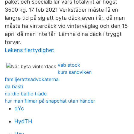
paket och specialbilar vars totalvikt är högst
3500 kg. 17 feb 2021 Verkstäder måste få en
längre tid på sig att byta däck även i år. då man
måste ha vinterdäck vid vinterväglag och den 15
april då man inte får Lämna dina däck i tryggt
förvar.
Lekens flertydighet
vab stock
kurs sandviken
familjerattsadvokaterna
da basti
nordic baltic trade
hur man filmar på snapchat utan händer
qYc
HydTH