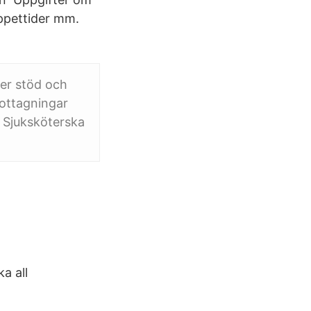
ppettider mm.
ver stöd och
mottagningar
a Sjuksköterska
a all