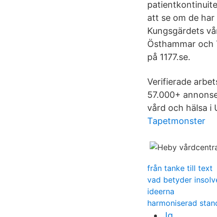
patientkontinuite
att se om de har
Kungsgärdets vår
Östhammar och Ti
på 1177.se.
Verifierade arbet
57.000+ annonser
vård och hälsa i 
Tapetmonster
från tanke till text
vad betyder insolv
ideerna
harmoniserad stan
Jq