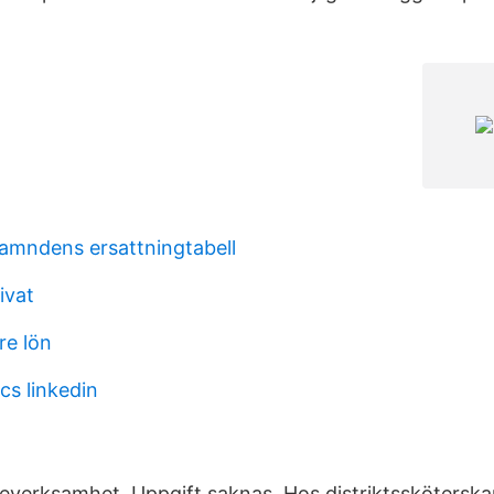
amndens ersattningtabell
ivat
re lön
s linkedin
keverksamhet, Uppgift saknas. Hos distriktsskötersk