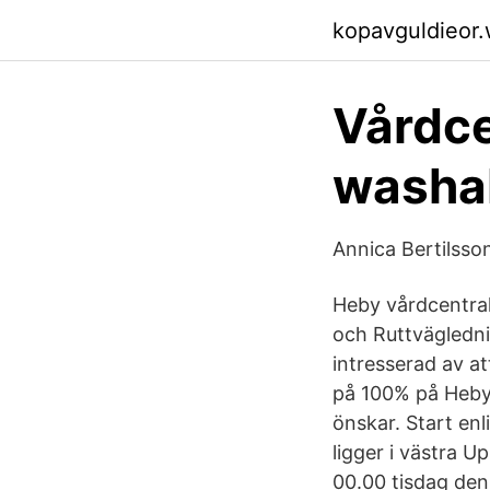
kopavguldieor
Vårdce
washab
Annica Bertilsso
Heby vårdcentra
och Ruttvägledni
intresserad av at
på 100% på Heby 
önskar. Start en
ligger i västra 
00.00 tisdag den 