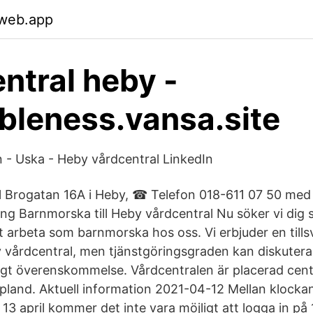
.web.app
ntral heby -
leness.vansa.site
n - Uska - Heby vårdcentral LinkedIn
l Brogatan 16A i Heby, ☎ Telefon 018-611 07 50 med
ng Barnmorska till Heby vårdcentral Nu söker vi dig 
t arbeta som barnmorska hos oss. Vi erbjuder en tills
vårdcentral, men tjänstgöringsgraden kan diskuter
ligt överenskommelse. Vårdcentralen är placerad cent
Uppland. Aktuell information 2021-04-12 Mellan klocka
13 april kommer det inte vara möjligt att logga in på 