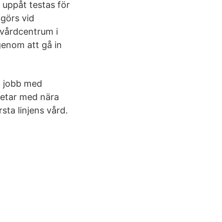
 uppåt testas för
 görs vid
 vårdcentrum i
enom att gå in
tt jobb med
betar med nära
sta linjens vård.