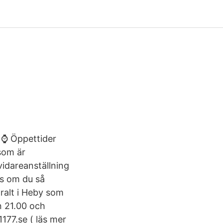
 ⌚ Öppettider
som är
vidareanställning
as om du så
ralt i Heby som
n 21.00 och
1177.se ( läs mer