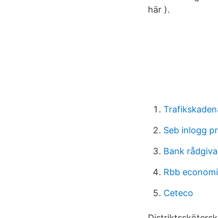
här ).
Trafikskaden
Seb inlogg pr
Bank rådgiva
Rbb economic
Ceteco
Distriktssköters