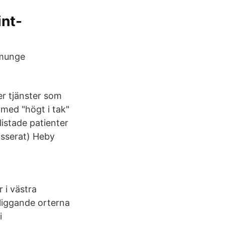
int-
lmunge
r tjänster som
 med "högt i tak"
listade patienter
asserat) Heby
 i västra
liggande orterna
i