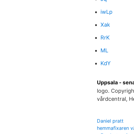
iwLp
Xak
RrK
ML
KdY
Uppsala - sen
logo. Copyrigh
vårdcentral, H
Daniel pratt
hemmafixaren v