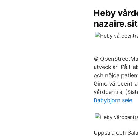
Heby vårdc
nazaire.si
© OpenStreetMap
utvecklar På Heby
och nöjda patient
Gimo vårdcentral
vårdcentral (Sis
Babybjorn sele
Uppsala och Sala 